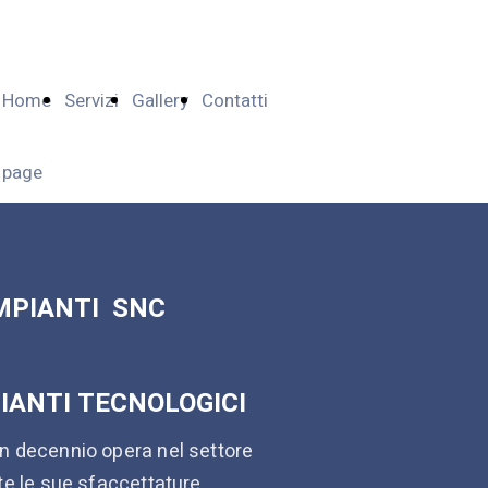
Home
Servizi
Gallery
Contatti
page
MPIANTI SNC
PIANTI TECNOLOGICI
un decennio opera nel settore
tte le sue sfaccettature,